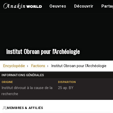
Oeuvres
Découvrir
Parta
Institut Obroan pour l'Archéologie
Encyclopédie
Factions
Institut Obroan pour l'Archéologie
INFORMATIONS GÉNÉRALES
ORIGINE
DISPARITION
Institut dévoué à la cause de la
25 ap. BY
recherche
MEMBRES & AFFILIÉS