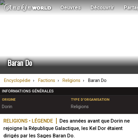
Oeuvres
Découvrir
Parta
Baran Do
Encyclopédie
Factions
Religions
Baran Do
INFORMATIONS GÉNÉRALES
ORIGINE
TYPE D'ORGANISATION
Dorin
Religions
RELIGIONS • LÉGENDE
Des années avant que Dorin ne 
rejoigne la République Galactique, les Kel Dor étaient 
dirigés par les Sages Baran Do. 