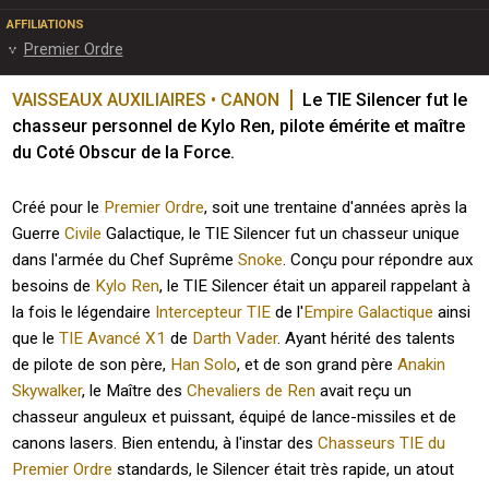
AFFILIATIONS
Premier Ordre
VAISSEAUX AUXILIAIRES • CANON
Le TIE Silencer fut le 
chasseur personnel de Kylo Ren, pilote émérite et maître 
du Coté Obscur de la Force.
Créé pour le
Premier Ordre
, soit une trentaine d'années après la
Guerre
Civile
Galactique, le TIE Silencer fut un chasseur unique
dans l'armée du Chef Suprême
Snoke
. Conçu pour répondre aux
besoins de
Kylo Ren
, le TIE Silencer était un appareil rappelant à
la fois le légendaire
Intercepteur TIE
de l'
Empire Galactique
ainsi
que le
TIE Avancé X1
de
Darth Vader
. Ayant hérité des talents
de pilote de son père,
Han Solo
, et de son grand père
Anakin
Skywalker
, le Maître des
Chevaliers de Ren
avait reçu un
chasseur anguleux et puissant, équipé de lance-missiles et de
canons lasers. Bien entendu, à l'instar des
Chasseurs TIE du
Premier Ordre
standards, le Silencer était très rapide, un atout