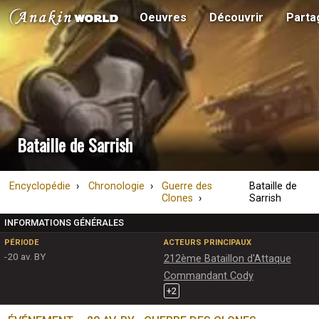
Oeuvres
Découvrir
Parta
Bataille de Sarrish
Encyclopédie
Chronologie
Guerre des
Bataille de
Clones
Sarrish
INFORMATIONS GÉNÉRALES
PÉRIODE
ACTEURS PRINCIPAUX
-20 av. BY
212ème Bataillon d'Attaque
Commandant Cody
+
2