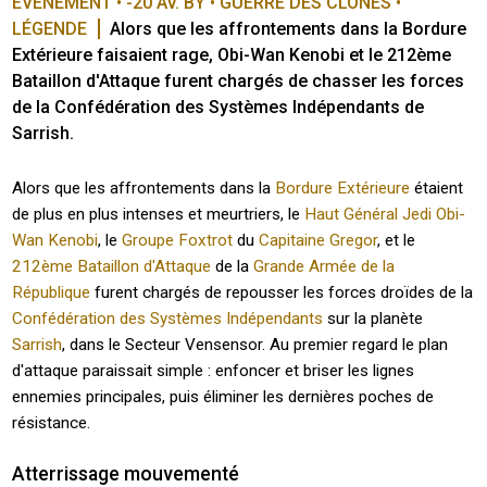
ÉVÉNEMENT • -20 AV. BY • GUERRE DES CLONES • 
LÉGENDE
Alors que les affrontements dans la Bordure 
Extérieure faisaient rage, Obi-Wan Kenobi et le 212ème 
Bataillon d'Attaque furent chargés de chasser les forces 
de la Confédération des Systèmes Indépendants de 
Sarrish. 
Alors que les affrontements dans la
Bordure Extérieure
étaient
de plus en plus intenses et meurtriers, le
Haut Général Jedi
Obi-
Wan Kenobi
, le
Groupe Foxtrot
du
Capitaine Gregor
, et le
212ème Bataillon d'Attaque
de la
Grande Armée de la
République
furent chargés de repousser les forces droïdes de la
Confédération des Systèmes Indépendants
sur la planète
Sarrish
, dans le Secteur Vensensor. Au premier regard le plan
d'attaque paraissait simple : enfoncer et briser les lignes
ennemies principales, puis éliminer les dernières poches de
résistance.
Atterrissage mouvementé