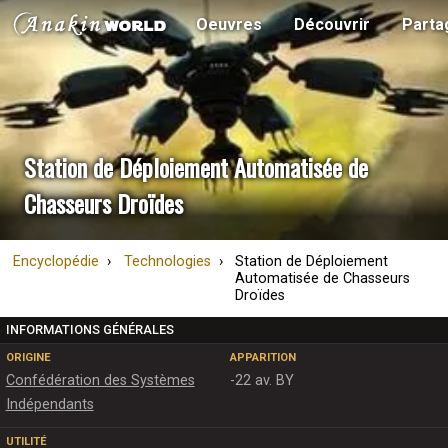
Oeuvres
Découvrir
Parta
Station de Déploiement Automatisée de
Chasseurs Droïdes
Encyclopédie
Technologies
Station de Déploiement
Automatisée de Chasseurs
Droïdes
INFORMATIONS GÉNÉRALES
ORIGINE
APPARITION
Confédération des Systèmes
-22 av. BY
Indépendants
UTILITÉ