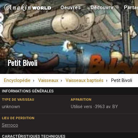
Oeuvres
Découvrir
Parta
Petit Bivoli
Encyclopédie
Vaisseaux
Vaisseaux baptisés
Petit Bivoli
INFORMATIONS GÉNÉRALES
TYPE DE VAISSEAU
APPARITION
unknown
Utilisé vers -3963 av. BY
LIEU DE PERDITION
Serroco
CARACTÉRISTIQUES TECHNIQUES