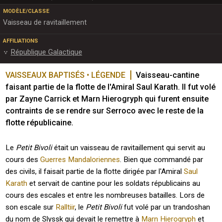
MODÈLE/CLASSE
Vaisseau de ravitaillement
AFFILIATIONS
République Galactique
VAISSEAUX BAPTISÉS • LÉGENDE
Vaisseau-cantine 
faisant partie de la flotte de l'Amiral Saul Karath. Il fut volé 
par Zayne Carrick et Marn Hierogryph qui furent ensuite 
contraints de se rendre sur Serroco avec le reste de la 
flotte républicaine.
Le
Petit Bivoli
était un vaisseau de ravitaillement qui servit au
cours des
Guerres Mandaloriennes
. Bien que commandé par
des civils, il faisait partie de la flotte dirigée par l'Amiral
Saul
Karath
et servait de cantine pour les soldats républicains au
cours des escales et entre les nombreuses batailles. Lors de
son escale sur
Ralltiir
, le
Petit Bivoli
fut volé par un trandoshan
du nom de Slyssk qui devait le remettre à
Marn Hierogryph
et