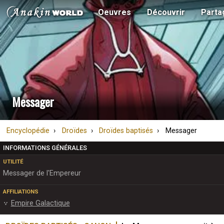
Oeuvres
Découvrir
Parta
Messager
Encyclopédie
Droïdes
Droïdes baptisés
Messager
INFORMATIONS GÉNÉRALES
UTILITÉ
Messager de l'Empereur
AFFILIATIONS
Empire Galactique