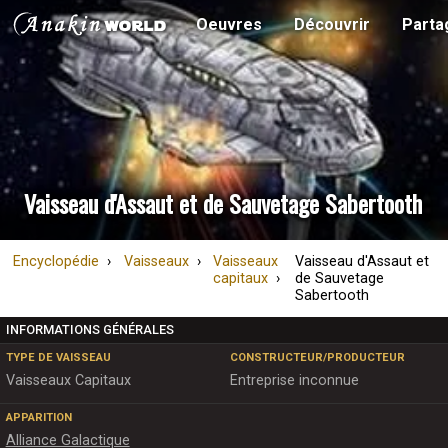
Oeuvres
Découvrir
Parta
Vaisseau d'Assaut et de Sauvetage Sabertooth
Encyclopédie
Vaisseaux
Vaisseaux
Vaisseau d'Assaut et
capitaux
de Sauvetage
Sabertooth
INFORMATIONS GÉNÉRALES
TYPE DE VAISSEAU
CONSTRUCTEUR/PRODUCTEUR
Vaisseaux Capitaux
Entreprise inconnue
APPARITION
Alliance Galactique