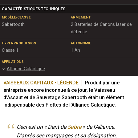
CARACTÉRISTIQUES TECHNIQUES
MODÈLE/CLASSE
ARMEMENT
Sabertooth
2 Batteries de Canons laser de
défense
HYPERPROPULSION
AUTONOMIE
Classe 1
1 An
AFFILIATIONS
Alliance Galactique
VAISSEAUX CAPITAUX • LÉGENDE
Produit par une 
entreprise encore inconnue à ce jour, le Vaisseau 
d'Assaut et de Sauvetage Sabertooth était un élément 
indispensable des Flottes de l'Alliance Galactique.
Ceci est un « Dent de
Sabre
» de l'Alliance.
D'après ses marquages et sa désignation,