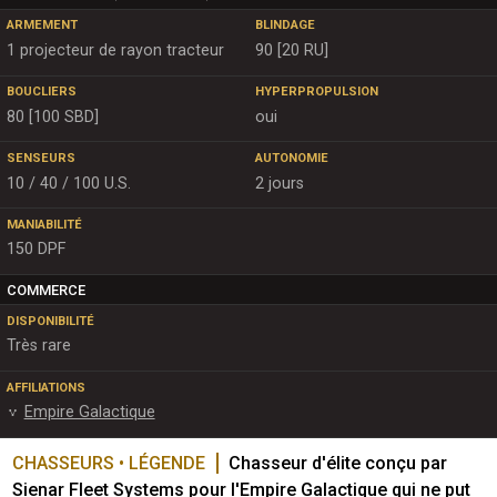
ARMEMENT
BLINDAGE
1 projecteur de rayon tracteur
90 [20 RU]
BOUCLIERS
HYPERPROPULSION
80 [100 SBD]
oui
SENSEURS
AUTONOMIE
10 / 40 / 100 U.S.
2 jours
MANIABILITÉ
150 DPF
COMMERCE
DISPONIBILITÉ
Très rare
AFFILIATIONS
Empire Galactique
CHASSEURS • LÉGENDE
Chasseur d'élite conçu par 
Sienar Fleet Systems pour l'Empire Galactique qui ne put 