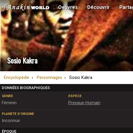
Oeuvres
Découvrir
Parta
Sosio Kakra
Encyclopédie
Personnages
Sosio Kakra
DONNÉES BIOGRAPHIQUES
GENRE
ESPÈCE
Féminin
Presque-Humain
PLANÈTE D'ORIGINE
Inconnue
ÉPOQUE