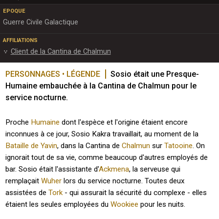
EPOQUE
Guerre Civile Galactique
AFFILIATIONS
Client de la Cantina de Chalmun
PERSONNAGES • LÉGENDE
Sosio était une Presque-
Humaine embauchée à la Cantina de Chalmun pour le 
service nocturne.
Proche
Humaine
dont l'espèce et l'origine étaient encore
inconnues à ce jour, Sosio Kakra travaillait, au moment de la
Bataille de Yavin
, dans la Cantina de
Chalmun
sur
Tatooine
. On
ignorait tout de sa vie, comme beaucoup d'autres employés de
bar. Sosio était l'assistante d'
Ackmena
, la serveuse qui
remplaçait
Wuher
lors du service nocturne. Toutes deux
assistées de
Tork
- qui assurait la sécurité du complexe - elles
étaient les seules employées du
Wookiee
pour les nuits.