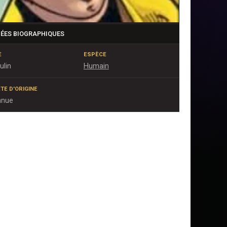
ÉES BIOGRAPHIQUES
E
ESPÈCE
ulin
Humain
TE D'ORIGINE
nnue