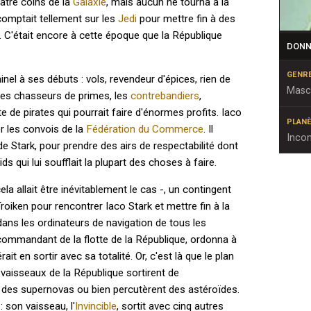
uatre coins de la
Galaxie
, mais aucun ne tourna à la
comptait tellement sur les
Jedi
pour mettre fin à des
e. C'était encore à cette époque que la République
DONN
GENR
inel à ses débuts : vols, revendeur d'épices, rien de
Masc
r les chasseurs de primes, les
contrebandiers
,
e de pirates qui pourrait faire d'énormes profits. Iaco
PLANÈ
er les convois de la
Fédération du Commerce
. Il
Inco
Stark, pour prendre des airs de respectabilité dont
ids qui lui soufflait la plupart des choses à faire.
la allait être inévitablement le cas -, un contingent
roiken pour rencontrer Iaco Stark et mettre fin à la
s dans les ordinateurs de navigation de tous les
 commandant de la flotte de la République, ordonna à
pérait en sortir avec sa totalité. Or, c'est là que le plan
s vaisseaux de la République sortirent de
 des supernovas ou bien percutèrent des astéroïdes.
 : son vaisseau, l'
Invincible
, sortit avec cinq autres