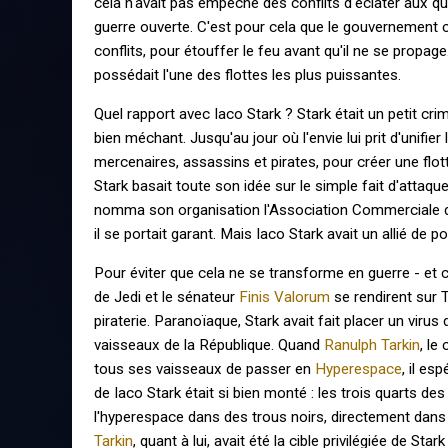
cela n'avait pas empêché des conflits d'éclater aux q
guerre ouverte. C'est pour cela que le gouvernement 
conflits, pour étouffer le feu avant qu'il ne se propag
possédait l'une des flottes les plus puissantes.
Quel rapport avec Iaco Stark ? Stark était un petit crim
bien méchant. Jusqu'au jour où l'envie lui prit d'unifie
mercenaires, assassins et pirates, pour créer une flott
Stark basait toute son idée sur le simple fait d'attaqu
nomma son organisation l'Association Commerciale de 
il se portait garant. Mais Iaco Stark avait un allié de po
Pour éviter que cela ne se transforme en guerre - et ce
de Jedi et le sénateur
Finis Valorum
se rendirent sur T
piraterie. Paranoïaque, Stark avait fait placer un viru
vaisseaux de la République. Quand
Ranulph Tarkin
, le
tous ses vaisseaux de passer en
Hyperespace
, il es
de Iaco Stark était si bien monté : les trois quarts de
l'hyperespace dans des trous noirs, directement dans
Tarkin
, quant à lui, avait été la cible privilégiée de Stark