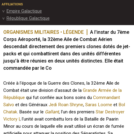
AFFILIATIONS
Empire Galactique
République Galactique
ORGANISMES MILITAIRES • LÉGENDE
A l'instar du 7ème 
Corps Aéroporté, la 32ème Aile de Combat Aérien 
descendait directement des premiers clones dotés de jet-
packs et qui combattirent dans des unités différentes 
jusqu'à être réunies en deux unités distinctes. Elle était 
commandée par le Co
Créée à l'époque de la Guerre des Clones, la 32ème Aile de
Combat était une division d'assaut de la
Grande Armée de la
République
qui fut confiée aux bons soins du
Commandant
Salvo
et des Généraux
Jedi
Roan Shryne
,
Saras Loorne
et
Bol
Chatak
. Basée sur le
Gallant
, l'un des premiers
Star Destroyer
Victory I
, l'unité avait combattu lors de la Bataille de Paarin
Minor au cours de laquelle elle avait utilisé un écran de fumée
artificielle pour attaquer la position des Séparatistes. Sa