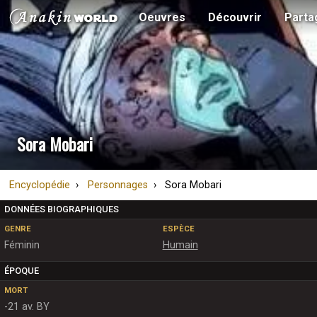
Oeuvres
Découvrir
Parta
Sora Mobari
Encyclopédie
Personnages
Sora Mobari
DONNÉES BIOGRAPHIQUES
GENRE
ESPÈCE
Féminin
Humain
ÉPOQUE
MORT
-21 av. BY