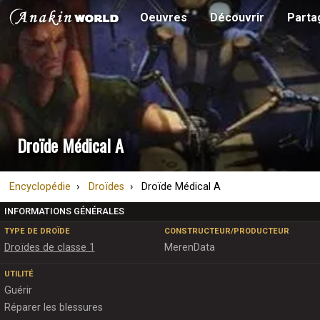
Oeuvres
Découvrir
Parta
Droïde Médical A
Encyclopédie
Droïdes
Droïde Médical A
INFORMATIONS GÉNÉRALES
TYPE DE DROÏDE
CONSTRUCTEUR/PRODUCTEUR
Droïdes de classe 1
MerenData
UTILITÉ
Guérir
Réparer les blessures