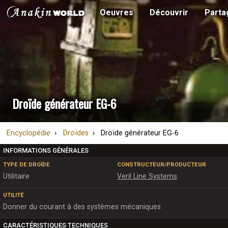
Oeuvres
Découvrir
Parta
Droïde générateur EG-6
Encyclopédie
Droïdes
Droïde générateur EG-6
INFORMATIONS GÉNÉRALES
TYPE DE DROÏDE
CONSTRUCTEUR/PRODUCTEUR
Utilitaire
Veril Line Systems
UTILITÉ
Donner du courant à des systèmes mécaniques
CARACTÉRISTIQUES TECHNIQUES