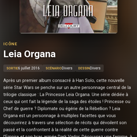
ICÔNE
Leia Organa
6 juillet 2016
Divers
Divers
SORTIE
SCÉNARIO
DESSIN
Après un premier album consacré à Han Solo, cette nouvelle
série Star Wars se penche sur un autre personnage central de la
trilogie classique : La Princesse Leia Organa. Une série dédiée à
ceux qui ont fait la légende de la saga des étoiles ! Princesse ou
Chef de guerre ? Diplomate ou égérie de la Rébellion ? Leia
Organa est un personnage à multiples facettes que vous
découvrirez à travers une sélection de récits qui dévoilent son
passé et la confrontent à la réalité de cette guerre contre
l’Empire et son bras armée Dark Vador. Découvrez une femme, à