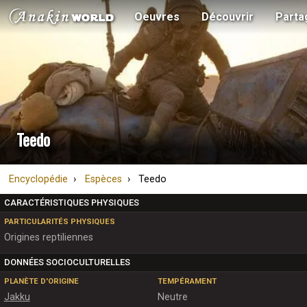
Oeuvres
Découvrir
Parta
Teedo
Encyclopédie
Espèces
Teedo
CARACTÉRISTIQUES PHYSIQUES
PARTICULARITÉS PHYSIQUES
Origines reptiliennes
DONNÉES SOCIOCULTURELLES
PLANÈTE D'ORIGINE
TEMPÉRAMENT
Jakku
Neutre