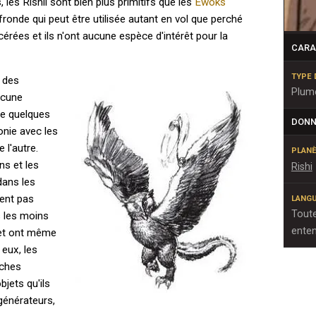
s, les Rishii sont bien plus primitifs que les
Ewoks
fronde qui peut être utilisée autant en vol que perché
 acérées et ils n'ont aucune espèce d'intérêt pour la
CARA
TYPE 
t des
Plum
aucune
de quelques
DONN
onie avec les
 l'autre.
PLANÈ
ns et les
Rishi
 dans les
nent pas
LANGU
Toute
s les moins
ente
e et ont même
eux, les
oches
bjets qu'ils
 générateurs,