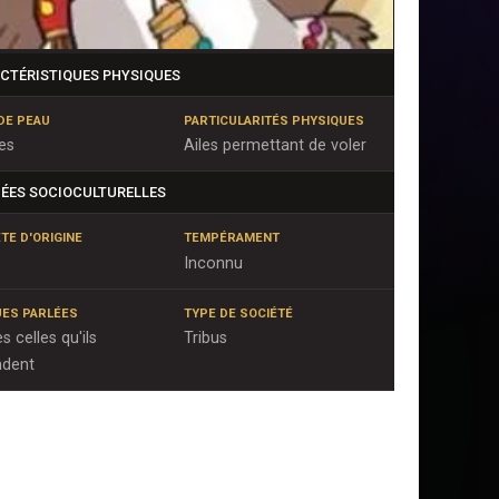
CTÉRISTIQUES PHYSIQUES
DE PEAU
PARTICULARITÉS PHYSIQUES
es
Ailes permettant de voler
ÉES SOCIOCULTURELLES
TE D'ORIGINE
TEMPÉRAMENT
Inconnu
ES PARLÉES
TYPE DE SOCIÉTÉ
s celles qu'ils
Tribus
ndent