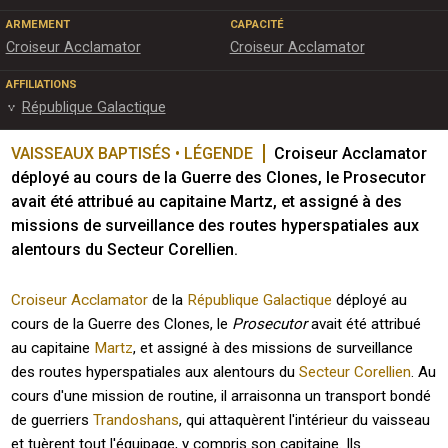
ARMEMENT
CAPACITÉ
Croiseur Acclamator
Croiseur Acclamator
AFFILIATIONS
République Galactique
VAISSEAUX BAPTISÉS • LÉGENDE
Croiseur Acclamator 
déployé au cours de la Guerre des Clones, le Prosecutor 
avait été attribué au capitaine Martz, et assigné à des 
missions de surveillance des routes hyperspatiales aux 
alentours du Secteur Corellien. 
Croiseur Acclamator
de la
République Galactique
déployé au
cours de la Guerre des Clones, le
Prosecutor
avait été attribué
au capitaine
Martz
, et assigné à des missions de surveillance
des routes hyperspatiales aux alentours du
Secteur Corellien
. Au
cours d'une mission de routine, il arraisonna un transport bondé
de guerriers
Trandoshans
, qui attaquèrent l'intérieur du vaisseau
et tuèrent tout l'équipage, y compris son capitaine. Ils