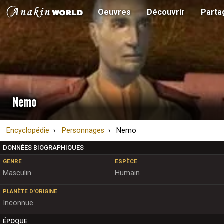
Oeuvres
Découvrir
Parta
Nemo
Encyclopédie
Personnages
Nemo
DONNÉES BIOGRAPHIQUES
GENRE
ESPÈCE
Masculin
Humain
PLANÈTE D'ORIGINE
Inconnue
ÉPOQUE