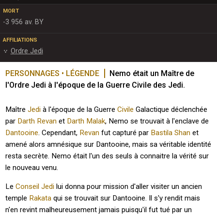
MORT
-3 956 av. BY
AFFILIATIONS
Ordre Jedi
PERSONNAGES • LÉGENDE
Nemo était un Maître de 
l'Ordre Jedi à l'époque de la Guerre Civile des Jedi.
Maître
Jedi
à l'époque de la Guerre
Civile
Galactique déclenchée
par
Darth Revan
et
Darth Malak
, Nemo se trouvait à l'enclave de
Dantooine
. Cependant,
Revan
fut capturé par
Bastila Shan
et
amené alors amnésique sur Dantooine, mais sa véritable identité
resta secrète. Nemo était l'un des seuls à connaitre la vérité sur
le nouveau venu.
Le
Conseil Jedi
lui donna pour mission d'aller visiter un ancien
temple
Rakata
qui se trouvait sur Dantooine. Il s'y rendit mais
n'en revint malheureusement jamais puisqu'il fut tué par un