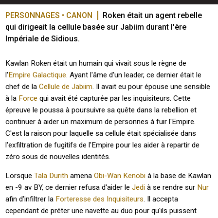
PERSONNAGES • CANON
Roken était un agent rebelle 
qui dirigeait la cellule basée sur Jabiim durant l'ère 
Impériale de Sidious.
Kawlan Roken était un humain qui vivait sous le règne de
l'
Empire Galactique
. Ayant l'âme d'un leader, ce dernier était le
chef de la
Cellule de Jabiim
. Il avait eu pour épouse une sensible
à la
Force
qui avait été capturée par les inquisiteurs. Cette
épreuve le poussa à poursuivre sa quête dans la rebellion et
continuer à aider un maximum de personnes à fuir l'Empire.
C'est la raison pour laquelle sa cellule était spécialisée dans
l'exfiltration de fugitifs de l'Empire pour les aider à repartir de
zéro sous de nouvelles identités.
Lorsque
Tala Durith
amena
Obi-Wan Kenobi
à la base de Kawlan
en -9 av BY, ce dernier refusa d'aider le
Jedi
à se rendre sur
Nur
afin d'infiltrer la
Forteresse des Inquisiteurs
. Il accepta
cependant de préter une navette au duo pour qu'ils puissent