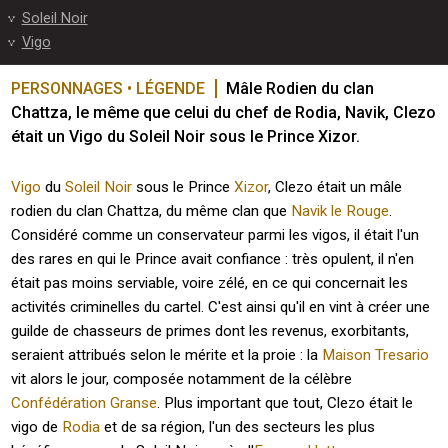
Soleil Noir
Vigo
PERSONNAGES • LÉGENDE
Mâle Rodien du clan 
Chattza, le même que celui du chef de Rodia, Navik, Clezo 
était un Vigo du Soleil Noir sous le Prince Xizor.
Vigo
du
Soleil Noir
sous le Prince
Xizor
, Clezo était un mâle
rodien du clan Chattza, du même clan que
Navik le Rouge
.
Considéré comme un conservateur parmi les vigos, il était l'un
des rares en qui le Prince avait confiance : très opulent, il n'en
était pas moins serviable, voire zélé, en ce qui concernait les
activités criminelles du cartel. C'est ainsi qu'il en vint à créer une
guilde de chasseurs de primes dont les revenus, exorbitants,
seraient attribués selon le mérite et la proie : la
Maison Tresario
vit alors le jour, composée notamment de la célèbre
Confédération Granse
. Plus important que tout, Clezo était le
vigo de
Rodia
et de sa région, l'un des secteurs les plus