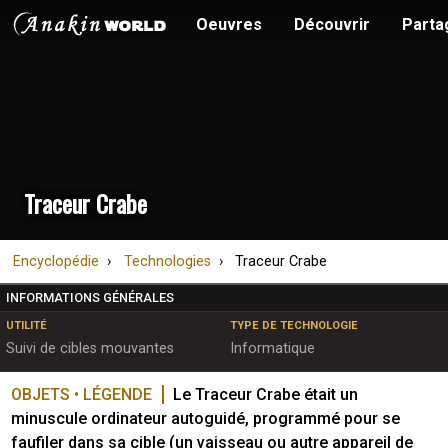
Oeuvres
Découvrir
Parta
Traceur Crabe
Encyclopédie
Technologies
Traceur Crabe
INFORMATIONS GÉNÉRALES
UTILITÉ
TYPE DE TECHNOLOGIE
Suivi de cibles mouvantes
Informatique
OBJETS • LÉGENDE
Le Traceur Crabe était un 
minuscule ordinateur autoguidé, programmé pour se 
faufiler dans sa cible (un vaisseau ou autre appareil de 