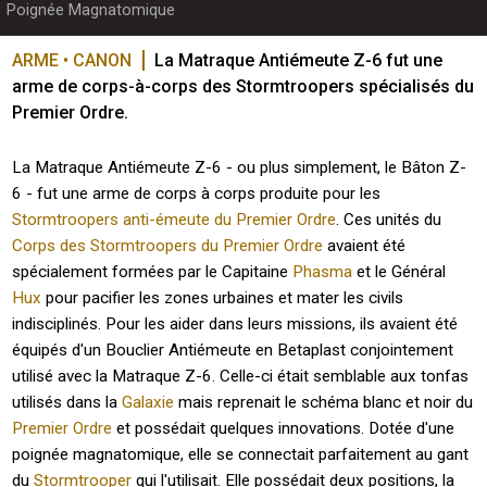
Poignée Magnatomique
ARME • CANON
La Matraque Antiémeute Z-6 fut une 
arme de corps-à-corps des Stormtroopers spécialisés du 
Premier Ordre.
La Matraque Antiémeute Z-6 - ou plus simplement, le Bâton Z-
6 - fut une arme de corps à corps produite pour les
Stormtroopers anti-émeute du Premier Ordre
. Ces unités du
Corps des Stormtroopers du Premier Ordre
avaient été
spécialement formées par le Capitaine
Phasma
et le Général
Hux
pour pacifier les zones urbaines et mater les civils
indisciplinés. Pour les aider dans leurs missions, ils avaient été
équipés d'un Bouclier Antiémeute en Betaplast conjointement
utilisé avec la Matraque Z-6. Celle-ci était semblable aux tonfas
utilisés dans la
Galaxie
mais reprenait le schéma blanc et noir du
Premier Ordre
et possédait quelques innovations. Dotée d'une
poignée magnatomique, elle se connectait parfaitement au gant
du
Stormtrooper
qui l'utilisait. Elle possédait deux positions, la