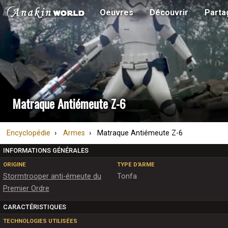
Oeuvres
Découvrir
Parta
Matraque Antiémeute Z-6
Encyclopédie
Armes
Matraque Antiémeute Z-6
INFORMATIONS GÉNÉRALES
ORIGINE
TYPE D'ARME
Stormtrooper anti-émeute du
Tonfa
Premier Ordre
CARACTÉRISTIQUES
TECHNOLOGIES UTILISÉES