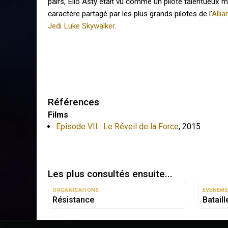
pairs, Ello Asty était vu comme un pilote talentueux m
caractère partagé par les plus grands pilotes de l'
Alli
Jedi
Luke Skywalker
.
Références
Films
Episode VII : Le Réveil de la Force
,
2015
Les plus consultés ensuite...
ORGANISATIONS
ÉVÉNEM
Résistance
Bataill