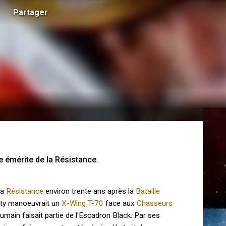
Partager
te émérite de la Résistance.
la
Résistance
environ trente ans après la
Bataille
sty manoeuvrait un
X-Wing T-70
face aux
Chasseurs
umain faisait partie de l'Escadron Black. Par ses