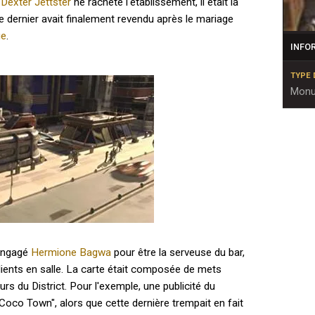
e
Dexter Jettster
ne rachète l'établissement, il était la
e dernier avait finalement revendu après le mariage
ue
.
INFO
TYPE 
Monu
 engagé
Hermione Bagwa
pour être la serveuse du bar,
clients en salle. La carte était composée de mets
eurs du District. Pour l'exemple, une publicité du
e Coco Town", alors que cette dernière trempait en fait