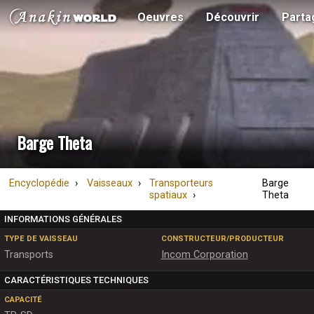
Oeuvres
Découvrir
Parta
Barge Theta
Encyclopédie
Vaisseaux
Transporteurs
Barge
spatiaux
Theta
INFORMATIONS GÉNÉRALES
TYPE DE VAISSEAU
CONSTRUCTEUR/PRODUCTEUR
Transports
Incom Corporation
CARACTÉRISTIQUES TECHNIQUES
CAPACITÉ