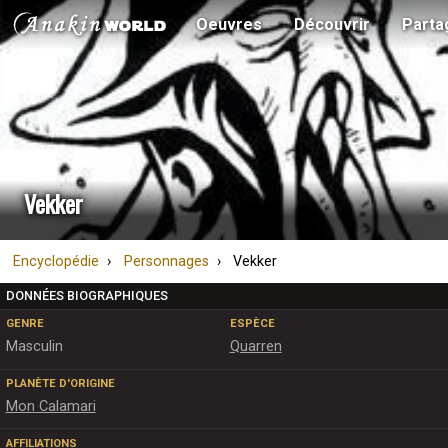
Oeuvres
Découvrir
Parta
Vekker
Encyclopédie
Personnages
Vekker
DONNÉES BIOGRAPHIQUES
GENRE
ESPÈCE
Masculin
Quarren
PLANÈTE D'ORIGINE
Mon Calamari
AFFILIATIONS