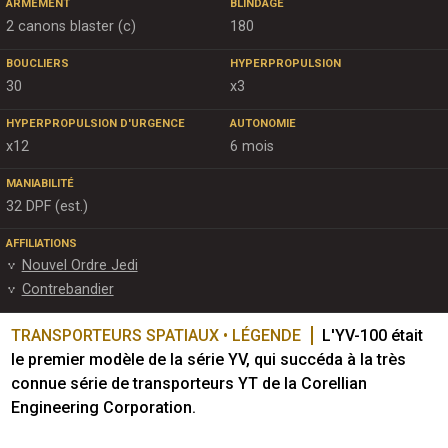
ARMEMENT
BLINDAGE
2 canons blaster (c)
180
BOUCLIERS
HYPERPROPULSION
30
x3
HYPERPROPULSION D'URGENCE
AUTONOMIE
x12
6 mois
MANIABILITÉ
32 DPF (est.)
AFFILIATIONS
Nouvel Ordre Jedi
Contrebandier
TRANSPORTEURS SPATIAUX • LÉGENDE
L'YV-100 était 
le premier modèle de la série YV, qui succéda à la très 
connue série de transporteurs YT de la Corellian 
Engineering Corporation.