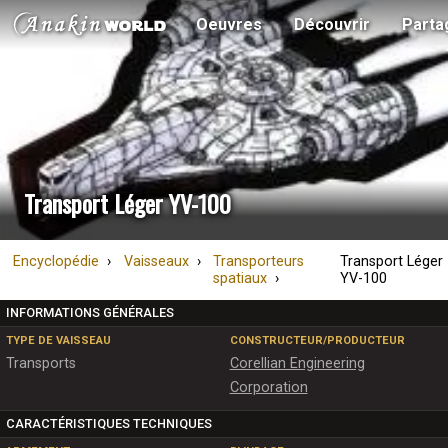
Oeuvres
Découvrir
Parta
Transport Léger YV-100
Encyclopédie
Vaisseaux
Transporteurs
Transport Léger
spatiaux
YV-100
INFORMATIONS GÉNÉRALES
TYPE DE VAISSEAU
CONSTRUCTEUR/PRODUCTEUR
Transports
Corellian Engineering
Corporation
CARACTÉRISTIQUES TECHNIQUES