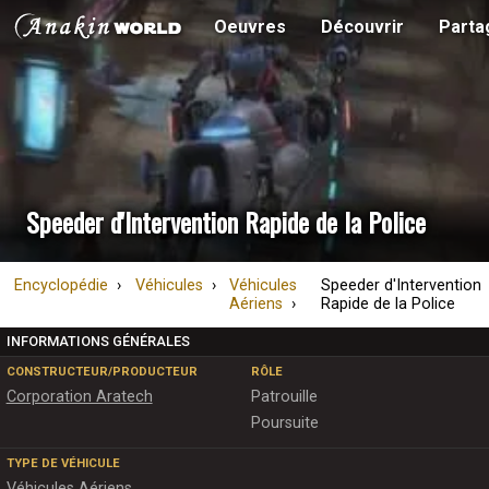
Oeuvres
Découvrir
Parta
Speeder d'Intervention Rapide de la Police
Encyclopédie
Véhicules
Véhicules
Speeder d'Intervention
Aériens
Rapide de la Police
INFORMATIONS GÉNÉRALES
CONSTRUCTEUR/PRODUCTEUR
RÔLE
Corporation Aratech
Patrouille
Poursuite
TYPE DE VÉHICULE
Véhicules Aériens