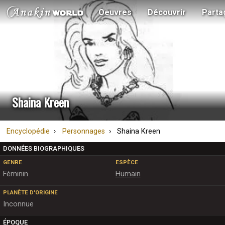
Oeuvres
Découvrir
Parta
Shaina Kreen
Encyclopédie
Personnages
Shaina Kreen
DONNÉES BIOGRAPHIQUES
GENRE
ESPÈCE
Féminin
Humain
PLANÈTE D'ORIGINE
Inconnue
ÉPOQUE