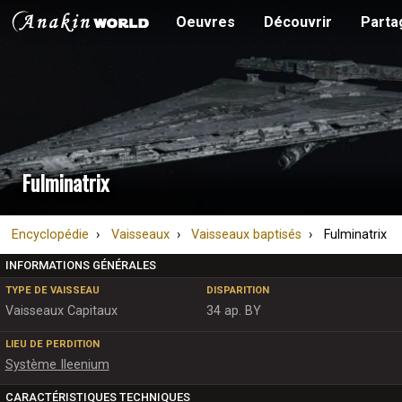
Oeuvres
Découvrir
Parta
Fulminatrix
Encyclopédie
Vaisseaux
Vaisseaux baptisés
Fulminatrix
INFORMATIONS GÉNÉRALES
TYPE DE VAISSEAU
DISPARITION
Vaisseaux Capitaux
34 ap. BY
LIEU DE PERDITION
Système Ileenium
CARACTÉRISTIQUES TECHNIQUES