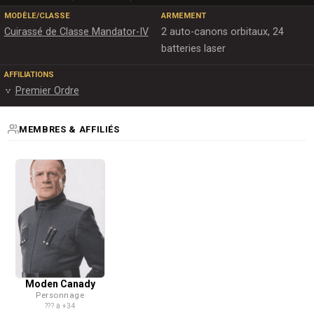
MODÈLE/CLASSE
ARMEMENT
Cuirassé de Classe Mandator-IV
2 auto-canons orbitaux, 24
batteries laser
AFFILIATIONS
Premier Ordre
MEMBRES & AFFILIÉS
Moden Canady
Personnage
??? à +34