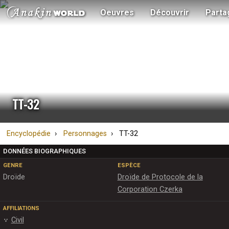
Oeuvres
Découvrir
Parta
TT-32
Encyclopédie
Personnages
TT-32
DONNÉES BIOGRAPHIQUES
GENRE
ESPÈCE
Droïde
Droïde de Protocole de la
Corporation Czerka
AFFILIATIONS
Civil