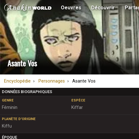
Oeuvres
Découvrir
Parta
Asante Vos
Encyclopédie
Personnages
Asante Vos
DONNÉES BIOGRAPHIQUES
GENRE
ESPÈCE
Féminin
Kiffar
PLANÈTE D'ORIGINE
Kiffu
ÉPOQUE