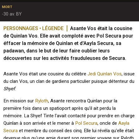
MORT
-30 av. BY
PERSONNAGES • LÉGENDE
Asante Vos était la cousine 
de Quinlan Vos. Elle avait comploté avec Pol Secura pour 
éffacer la mémoire de Quinlan et d'Aayla Secura, sa 
padawan, dans le but de leur faire oublier leurs 
découvertes sur les activités frauduleuses de Secura.
Asante Vos était une cousine du célèbre
Jedi
Quinlan Vos
, issue
du clan Vos, un clan de gardiens particulier puisque détenteur du
Shyef
.
En mission sur
Ryloth
, Asante rencontra Quinlan pour la
première fois dans un spatioport après qu'il ait perdu la
mémoire. La Shyef Tinte l'avait contacté pour prendre en charge
Quinlan à son arrivée et le mener à
Pol Secura
, oncle de
Aayla
Secura
et membre du conseil des cinq. Elle lui révéla qu'elle était
devenue plus qu'une amie durant son premier voyage sur Ryloth,