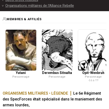
Organisations militaires de l'Alliance Rebelle
MEMBRES & AFFILIÉS
Yutani
Derembus Sitnalta
Opit-Wenbruh
Personnage
Personnage
Personnage
-56 à ???
ORGANISMES MILITAIRES • LÉGENDE
Le 6e Régiment 
des SpecForces était spécialisé dans le maniement des 
armes lourdes, 