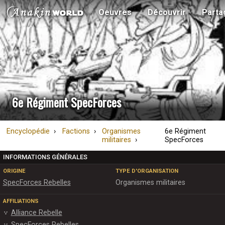
Oeuvres
Découvrir
Parta
6e Régiment SpecForces
Encyclopédie
Factions
Organismes
6e Régiment
militaires
SpecForces
INFORMATIONS GÉNÉRALES
ORIGINE
TYPE D'ORGANISATION
SpecForces Rebelles
Organismes militaires
AFFILIATIONS
Alliance Rebelle
SpecForces Rebelles