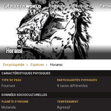
Oeuvres
Découvrir
Parta
Horansi
Encyclopédie
Espèces
Horansi
CARACTÉRISTIQUES PHYSIQUES
TYPE DE PEAU
PARTICULARITÉS PHYSIQUES
Fourrure
4 races différentes
DONNÉES SOCIOCULTURELLES
PLANÈTE D'ORIGINE
TEMPÉRAMENT
Mutanda
Agressif