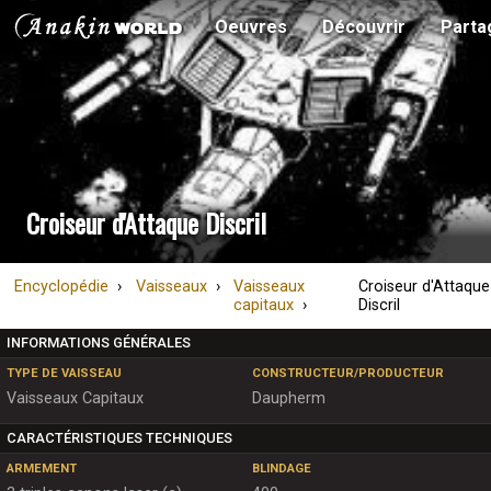
Oeuvres
Découvrir
Parta
Croiseur d'Attaque Discril
Encyclopédie
Vaisseaux
Vaisseaux
Croiseur d'Attaque
capitaux
Discril
INFORMATIONS GÉNÉRALES
TYPE DE VAISSEAU
CONSTRUCTEUR/PRODUCTEUR
Vaisseaux Capitaux
Daupherm
CARACTÉRISTIQUES TECHNIQUES
ARMEMENT
BLINDAGE