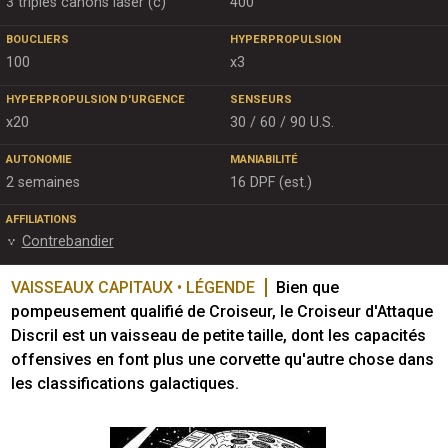
3 triples canons laser (c)
400
BOUCLIERS
HYPERPROPULSION
100
x3
HYPERPROPULSION D'URGENCE
SENSEURS
x20
30 / 60 / 90 U.S.
AUTONOMIE
MANIABILITÉ
2 semaines
16 DPF (est.)
AFFILIATIONS
Contrebandier
VAISSEAUX CAPITAUX • LÉGENDE
Bien que 
pompeusement qualifié de Croiseur, le Croiseur d'Attaque 
Discril est un vaisseau de petite taille, dont les capacités 
offensives en font plus une corvette qu'autre chose dans 
les classifications galactiques.