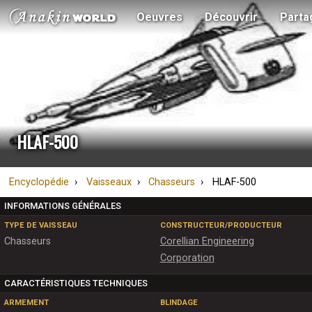
Oeuvres
Découvrir
Parta
HLAF-500
Encyclopédie
Vaisseaux
Chasseurs
HLAF-500
INFORMATIONS GÉNÉRALES
TYPE DE VAISSEAU
CONSTRUCTEUR/PRODUCTEUR
Chasseurs
Corellian Engineering
Corporation
CARACTÉRISTIQUES TECHNIQUES
ARMEMENT
BLINDAGE