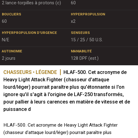
2 lance-torpilles à protons (c)
60
BOUCLIERS
HYPERPROPULSION
60
x2
HYPERPROPULSION D'URGENCE
SENSEURS
N/E
15 / 25 / 50 U.S.
AUTONOMIE
MANIABILITÉ
2 jours
128 DPF (est.)
CHASSEURS • LÉGENDE
HLAF-500. Cet acronyme de 
Heavy Light Attack Fighter (chasseur d'attaque 
lourd/léger) pourrait paraître plus qu'étonnante si l'on 
ignore qu'il s'agit à l'origine de LAF-250 transformés, 
pour pallier à leurs carences en matière de vitesse et de 
puissance d
HLAF-500. Cet acronyme de Heavy Light Attack Fighter
(chasseur d'attaque lourd/léger) pourrait paraître plus