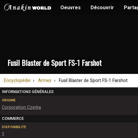
Oeuvres
Découvrir
Parta
Fusil Blaster de Sport FS-1 Farshot
Encyclopédie
Armes
Fusil Blaster de Sport FS-1 Farshot
INFORMATIONS GÉNÉRALES
ORIGINE
Corporation Czerka
COMMERCE
DISPONIBILITÉ
2