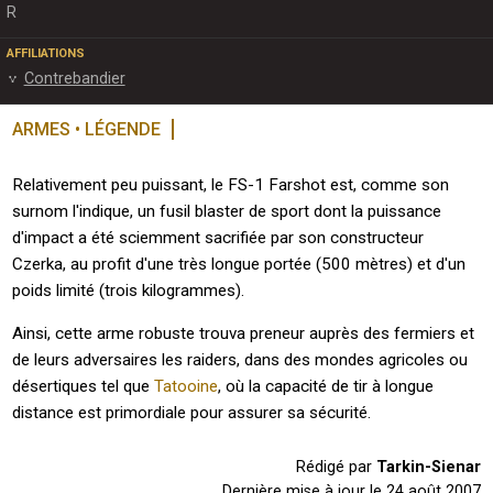
R
AFFILIATIONS
Contrebandier
ARMES • LÉGENDE
Relativement peu puissant, le FS-1 Farshot est, comme son
surnom l'indique, un fusil blaster de sport dont la puissance
d'impact a été sciemment sacrifiée par son constructeur
Czerka, au profit d'une très longue portée (500 mètres) et d'un
poids limité (trois kilogrammes).
Ainsi, cette arme robuste trouva preneur auprès des fermiers et
de leurs adversaires les raiders, dans des mondes agricoles ou
désertiques tel que
Tatooine
, où la capacité de tir à longue
distance est primordiale pour assurer sa sécurité.
Rédigé par
Tarkin-Sienar
Dernière mise à jour le
24 août 2007