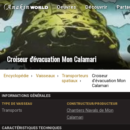
Oeuvres
Découvrir
Parta
Croiseur d'évacuation Mon Calamari
Encyclopédie
Vaisseaux
Transporteurs
Croiseur
spatiaux
d'évacuation Mon
Calamari
INFORMATIONS GÉNÉRALES
TYPE DE VAISSEAU
CONSTRUCTEUR/PRODUCTEUR
Transports
Chantiers Navals de Mon
Calamari
CARACTÉRISTIQUES TECHNIQUES