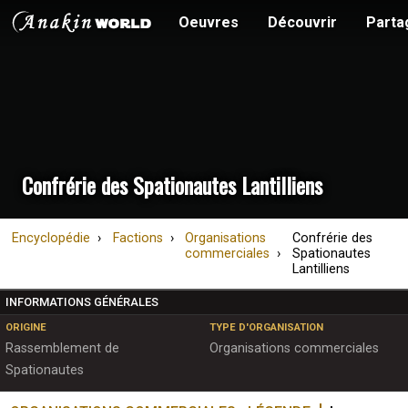
Oeuvres
Découvrir
Parta
Confrérie des Spationautes Lantilliens
Encyclopédie
Factions
Organisations
Confrérie des
commerciales
Spationautes
Lantilliens
INFORMATIONS GÉNÉRALES
ORIGINE
TYPE D'ORGANISATION
Rassemblement de
Organisations commerciales
Spationautes