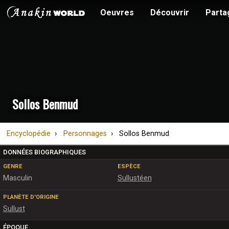
Oeuvres
Découvrir
Parta
Sollos Benmud
Encyclopédie
Personnages
Sollos Benmud
DONNÉES BIOGRAPHIQUES
GENRE
ESPÈCE
Masculin
Sullustéen
PLANÈTE D'ORIGINE
Sullust
ÉPOQUE