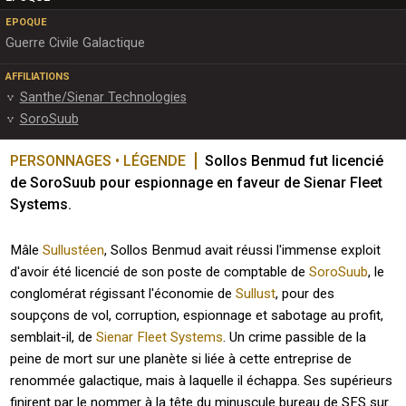
EPOQUE
Guerre Civile Galactique
AFFILIATIONS
Santhe/Sienar Technologies
SoroSuub
PERSONNAGES • LÉGENDE
Sollos Benmud fut licencié 
de SoroSuub pour espionnage en faveur de Sienar Fleet 
Systems.
Mâle
Sullustéen
, Sollos Benmud avait réussi l'immense exploit
d'avoir été licencié de son poste de comptable de
SoroSuub
, le
conglomérat régissant l'économie de
Sullust
, pour des
soupçons de vol, corruption, espionnage et sabotage au profit,
semblait-il, de
Sienar Fleet Systems
. Un crime passible de la
peine de mort sur une planète si liée à cette entreprise de
renommée galactique, mais à laquelle il échappa. Ses supérieurs
finirent par le nommer à la tête du minuscule bureau de SFS sur