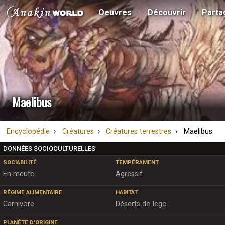
Oeuvres
Découvrir
Parta
Maelibus
Encyclopédie
Créatures
Créatures terrestres
Maelibus
DONNÉES SOCIOCULTURELLES
SOCIABILITÉ
TEMPÉRAMENT
En meute
Agressif
RÉGIME ALIMENTAIRE
HABITAT
Carnivore
Déserts de Iego
PLANÈTE D'ORIGINE