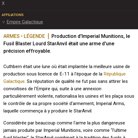
X
AFFILIATIONS
Empire Galactique
ARMES • LÉGENDE
Production d'Imperial Munitions, le 
Fusil Blaster Lourd StarAnvil était une arme d'une 
précision effroyable.
Cuthbern était une lune où était implantée la meilleure usine de
production sous licence de E-11 à l'époque de la
République
Galactique
. Sa réputation de qualité ne fut pas sans attirer les
convoitises de l'Empire qui, suite à une annexion
particulièrement violente, nationalisa les usines et les plaça sous
le contrôle de sa propre société d'armement, Imperial Arms,
laquelle commença à y produire le StarAnvil.
Considérée par beaucoup comme l'arme la plus dangereuse
jamais produite par Imperial Munitions, voire comme "l'ultime
fusil blaster", le StarAnvil combinait à la tradition des fusils à