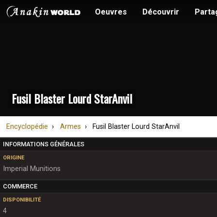
Oeuvres
Découvrir
Parta
Fusil Blaster Lourd StarAnvil
Encyclopédie
Armes
Fusil Blaster Lourd StarAnvil
INFORMATIONS GÉNÉRALES
ORIGINE
Imperial Munitions
COMMERCE
DISPONIBILITÉ
4