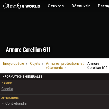
Oeuvres
Découvrir
Parta
Armure Corellian 611
Encyclopédie
Objets
Armures, protections et
Armure
vêtements
Corellian 611
INFORMATIONS GÉNÉRALES
ORIGINE
Corellia
AFFILIATIONS
Contrebandier