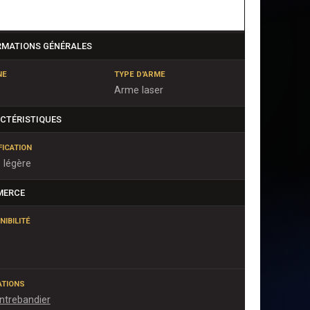
RMATIONS GÉNÉRALES
NE
TYPE D'ARME
Arme laser
CTÉRISTIQUES
FICATION
 légère
MERCE
NIBILITÉ
IATIONS
ntrebandier