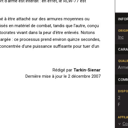
t d'arme est interdit : en effet, le RLW-77 est
tiné à être attaché sur des armures moyennes ou
INFO
isés en matériel de combat, tandis que l'autre, conçu
ORIGI
stocrates vivant dans la peur d'être enlevés. Notons
Inc
hargée : ce processus prend environ quinze secondes,
 concentrée d'une puissance suffisante pour tuer d'un
CARA
QUALI
Arme
Rédigé par
Tarkin-Sienar
Dernière mise à jour le
2 décembre 2007
COM
DISPO
2
F
AFFIL
Co