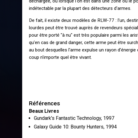
déchargée, ou lorsque l'on est dans une zone ou le por
indétectable par la plupart des détecteurs d'armes.
De fait, il existe deux modèles de RLW-77 : l'un, des
lourdes peut être trouvé auprès de revendeurs spécial
pour être porté "à nu" est très populaire parmi les ari
qu'en cas de grand danger, cette arme peut être surc
au bout desquelles l'arme expulse un rayon d'énergie
coup n'importe quel être vivant.
Références
Beaux Livres
Gundark's Fantastic Technology
,
1997
Galaxy Guide 10: Bounty Hunters
,
1994