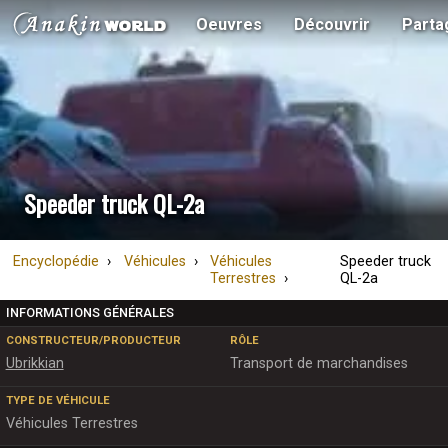
Oeuvres
Découvrir
Parta
Speeder truck QL-2a
Encyclopédie
Véhicules
Véhicules
Speeder truck
Terrestres
QL-2a
INFORMATIONS GÉNÉRALES
CONSTRUCTEUR/PRODUCTEUR
RÔLE
Ubrikkian
Transport de marchandises
TYPE DE VÉHICULE
Véhicules Terrestres