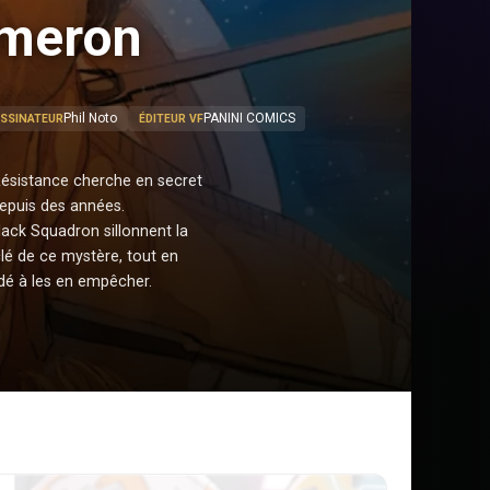
ameron
Phil Noto
PANINI COMICS
ESSINATEUR
ÉDITEUR VF
Résistance cherche en secret
depuis des années.
ack Squadron sillonnent la
 clé de ce mystère, tout en
dé à les en empêcher.