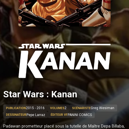
Star Wars : Kanan
2015 - 2016
2
Greg Wesiman
PUBLICATION
VOLUMES
SCÉNARISTE
Pepe Larraz
PANINI COMICS
DESSINATEUR
ÉDITEUR VF
Padawan prometteur placé sous la tutelle de Maître Depa Billaba,