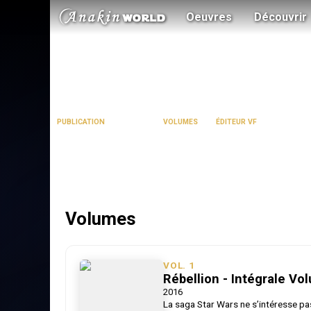
Oeuvres
Découvrir
Rebellion
2007 - 2016
8
Delcourt
PUBLICATION
VOLUMES
ÉDITEUR VF
Suivez l’Alliance Rebelle dans son combat contre l’Empire
Volumes
VOL.
1
Rébellion - Intégrale Vo
2016
La saga Star Wars ne s’intéresse pa