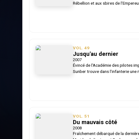
Rébellion et aux sbires de l’Empereu
stationnées sur des planètes hostile
palpitants d’hommes au destin exceptionnel ! Janek
soldat impérial, ancien fermier ori
certain Luke Skywalker. Recalé en tan
sur le champ de bataille de planètes
hors-norme en dépit de l’hostilité d
d’une bureaucratie bien trop lourd
VOL.
49
croise celui de son ancien ami…
Jusqu'au dernier
2007
Évincé de l'Académie des pilotes imp
Sunber trouve dans l'infanterie une n
l'espoir d'être envoyé au feu, il at
affectation. Malheureusement, ses s
superviser la construction d'une bas
apprendra alors que servir l'Empire i
sang.
VOL.
51
Du mauvais côté
2008
Fraîchement débarqué de la dernièr