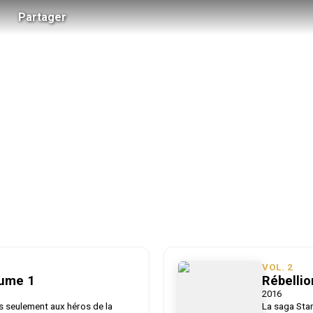
Partager
 Galactique.
VOL.
2
lume 1
Rébellio
2016
s seulement aux héros de la
La saga Star