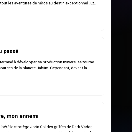
tout les aventures de héros au destin exceptionnel ! Et
éros ne sont justement pas ceux que l’on croit… Entre
tié, l’officier impérial Janek Sunber doit faire face à un
ien aux lourdes conséquences : rester fidèle à la mission
nfiée Dark Vador ou rejoindre son vieil ami originaire de
me lui, un certain Luke Skywalker. Ce récit se déroule
ode IV et l’Épisode V, quelques mois après la Bataille de
u passé
terminé à développer sa production minière, se tourne
sources de la planète Jabiim. Cependant, devant la
e ses habitants, l'empereur Palpatine doit appliquer la
fermeté. Luke Skywalker et Leia, représentants de
belle, rencontrent alors les Jabiimites dans l'espoir de les
ur cause. Mais le mauvais souvenir d'un certain Anakin est
présent dans l'esprit du peuple opprimé...
re, mon ennemi
libéré le stratège Jorin Sol des griffes de Dark Vador,